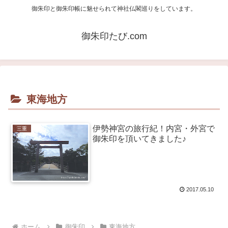
御朱印と御朱印帳に魅せられて神社仏閣巡りをしています。
御朱印たび.com
東海地方
伊勢神宮の旅行紀！内宮・外宮で
三重
御朱印を頂いてきました♪
2017.05.10
ホーム
御朱印
東海地方